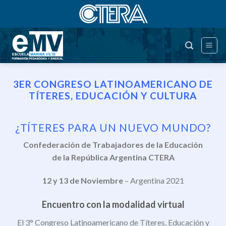
Saltar
al
contenido
3ER CONGRESO LATINOAMERICANO DE
TÍTERES, EDUCACIÓN Y CULTURA
¿TÍTERES PARA UN NUEVO MUNDO?
Confederación de Trabajadores de la Educación
de la República Argentina CTERA
12 y 13 de Noviembre
– Argentina 2021
Encuentro con la modalidad virtual
El 3° Congreso Latinoamericano de Títeres, Educación y