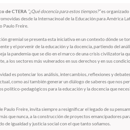
co de CTERA
“¿Qué docencia para estos tiempos?”
es organizado 
romovidas desde la Internacinoal de la Educación para América Lat
 Paulo Freire.
ión gremial se presenta esta iniciativa en un contexto dónde se to
ente y el porvenir de la educación y la docencia, partiendo del análi
ja la pandemia que se dio en el marco de una crisis civilizatoria qu
e, a los sectores más vulnerados en sus derechos y en sus condici
vidad es potenciar los análisis, intercambios, reflexiones y debate
ctual, como así también generar un diálogo de saberes que nos per
íos político-pedagógicos para la educación y la docencia que nec
e Paulo Freire, invita siempre a resignificar el legado de su pensam
más que nunca, a la construcción de proyectos emancipadores para 
 de igualdad y justicia social con el que tanto soñamos.