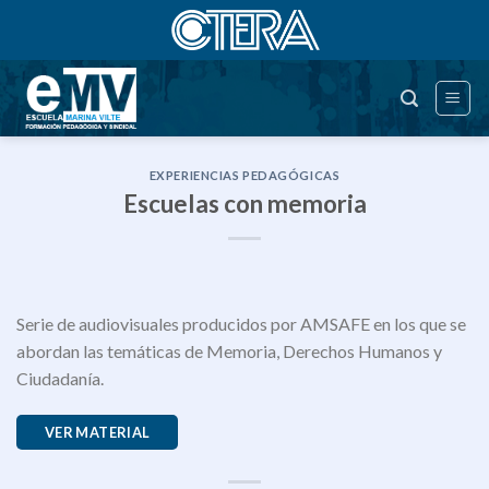
Saltar
al
contenido
EXPERIENCIAS PEDAGÓGICAS
Escuelas con memoria
Serie de audiovisuales producidos por AMSAFE en los que se
abordan las temáticas de Memoria, Derechos Humanos y
Ciudadanía.
VER MATERIAL