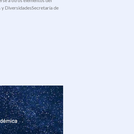
rse a otros elementos del
 y DiversidadesSecretaría de