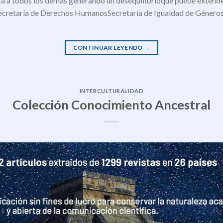
ica a todos los demás generando un desequilibrioque puede extende
cretaría de Derechos HumanosSecretaría de Igualdad de Géneros
CONTINUAR LEYENDO
→
INTERCULTURALIDAD
Colección Conocimiento Ancestral