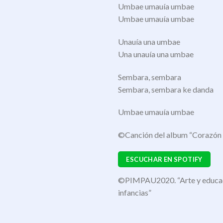
Umbae umauía umbae
Umbae umauía umbae
Unauía una umbae
Una unauía una umbae
Sembara, sembara
Sembara, sembara ke danda
Umbae umauía umbae
©️Canción del album “Corazón 
ESCUCHAR EN SPOTIFY
©️PIMPAU2020. “Arte y educac
infancias”