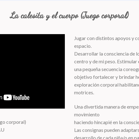
La calesita y el cuerpo (Juego corporal)
Jugar con distintos apoyos y co
espacio.
Desarrollar la consciencia de l
centro y de mi peso. Estimular
una pequeña secuencia coreog
objetivo fortalecer y brindar h
exploración corporal habilitan
motrices.
Una divertida manera de empez
movimiento
ego corporal)
haciendo hincapié en la consci
AU
Las consignas pueden adaptar
desarrollo de cada niña/o en par